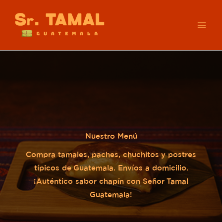
Ir
al
MAI
contenido
ME
Nuestro Menú
Compra tamales, paches, chuchitos y postres
típicos de Guatemala. Envíos a domicilio.
¡Auténtico sabor chapín con Señor Tamal
Guatemala!