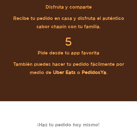
Disfruta y comparte
Recibe tu pedido en casa y disfruta el auténtico
sabor chapín con tu familia.
Pide desde tu app favorita
También puedes hacer tu pedido fácilmente por
medio de
Uber Eats
o
PedidosYa
.
¡Haz tu pedido hoy mismo!