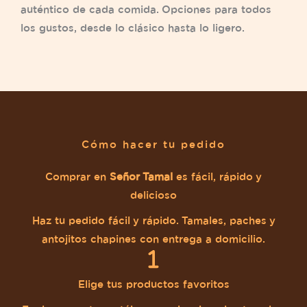
auténtico de cada comida. Opciones para todos
los gustos, desde lo clásico hasta lo ligero.
Cómo hacer tu pedido
Comprar en
Señor Tamal
es fácil, rápido y
delicioso
Haz tu pedido fácil y rápido. Tamales, paches y
antojitos chapines con entrega a domicilio.
Elige tus productos favoritos