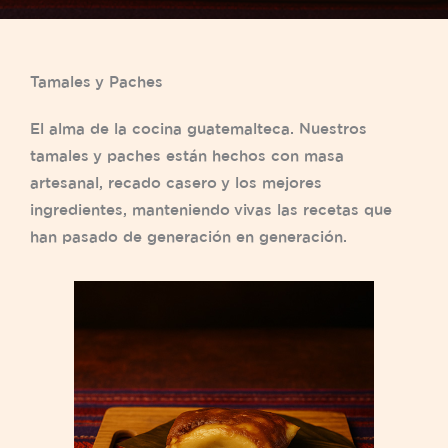
Tamales y Paches
El alma de la cocina guatemalteca. Nuestros
tamales y paches están hechos con masa
artesanal, recado casero y los mejores
ingredientes, manteniendo vivas las recetas que
han pasado de generación en generación.